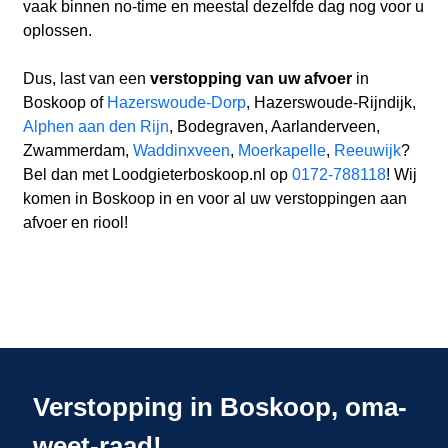
vaak binnen no-time en meestal dezelfde dag nog voor u
oplossen.
Dus, last van een
verstopping van uw afvoer
in
Boskoop of
Hazerswoude-Dorp
, Hazerswoude-Rijndijk,
Alphen aan den Rijn
, Bodegraven, Aarlanderveen,
Zwammerdam,
Waddinxveen
,
Moerkapelle
,
Reeuwijk
?
Bel dan met Loodgieterboskoop.nl op
0172-788118
! Wij
komen in Boskoop in en voor al uw verstoppingen aan
afvoer en riool!
Verstopping in Boskoop, oma-
weet-raad!